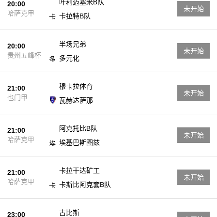
叶利迈塞米B队
20:00
未开始
哈萨克甲
卡拉特B队
半场兄弟
20:00
未开始
贵州五峰杯
多元化
穆卡拉体育
21:00
未开始
也门甲
瓦赫达萨那
阿克托比B队
21:00
未开始
哈萨克甲
埃基巴斯图兹
卡拉干达矿工
21:00
未开始
哈萨克甲
卡斯比阿克套B队
古比斯
23:00