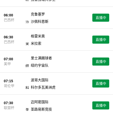
克鲁塞罗
06:00
直播中
巴西杯
沙佩科恩斯
格雷米奥
06:30
直播中
巴西杯
米拉索
里士满踢球者
07:00
直播中
美甲
纽约宇宙队
波哥大国际
07:15
直播中
哥伦甲
科尔多瓦美洲虎
迈阿密国际
07:30
直播中
联盟杯
圣路易斯竞技