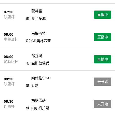
蒙特雷
07:30
直播中
联盟杯
奥兰多城
乌梅西特
08:00
直播中
中美洲杯
CD奥林匹亚
锡瓦奥
08:00
直播中
加勒比杯
金斯敦骑兵
纳什维尔SC
08:30
未开始
联盟杯
莱昂
福塔雷萨
08:30
未开始
巴西杯
帕尔梅拉斯