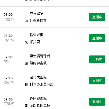
克鲁塞罗
06:00
直播中
巴西杯
沙佩科恩斯
格雷米奥
06:30
直播中
巴西杯
米拉索
里士满踢球者
07:00
直播中
美甲
纽约宇宙队
波哥大国际
07:15
直播中
哥伦甲
科尔多瓦美洲虎
迈阿密国际
07:30
直播中
联盟杯
圣路易斯竞技