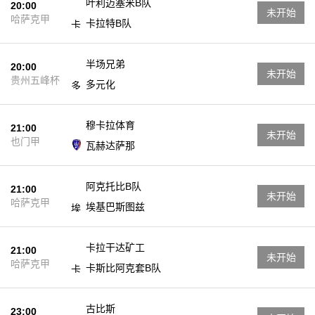
叶利迈塞米B队
20:00
未开始
哈萨克甲
卡拉特B队
半场兄弟
20:00
未开始
贵州五峰杯
多元化
穆卡拉体育
21:00
未开始
也门甲
瓦赫达萨那
阿克托比B队
21:00
未开始
哈萨克甲
埃基巴斯图兹
卡拉干达矿工
21:00
未开始
哈萨克甲
卡斯比阿克套B队
古比斯
23:00