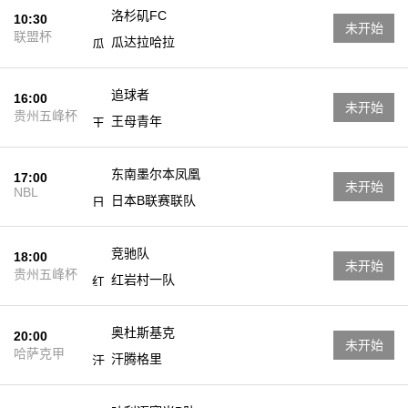
洛杉矶FC
10:30
未开始
联盟杯
瓜达拉哈拉
追球者
16:00
未开始
贵州五峰杯
王母青年
东南墨尔本凤凰
17:00
未开始
NBL
日本B联赛联队
竞驰队
18:00
未开始
贵州五峰杯
红岩村一队
奥杜斯基克
20:00
未开始
哈萨克甲
汗腾格里