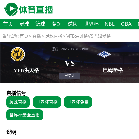
首页
足球
篮球
专题
球队
世界杯
NBL
CBA
首页
直播
足球直播
VFB洪贝格VS巴姆堡格
当前位置:
>
>
>
德戊 | 2025-08-31 21:00
VS
VFB洪贝格
巴姆
已结束
直播信号
蜘蛛直播
世界杯直播
世界杯免费
世界杯最全直播
说明