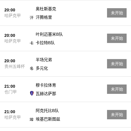
奥杜斯基克
20:00
未开始
哈萨克甲
汗腾格里
叶利迈塞米B队
20:00
未开始
哈萨克甲
卡拉特B队
半场兄弟
20:00
未开始
贵州五峰杯
多元化
穆卡拉体育
21:00
未开始
也门甲
瓦赫达萨那
阿克托比B队
21:00
未开始
哈萨克甲
埃基巴斯图兹