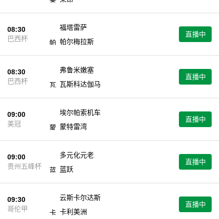
福塔雷萨
08:30
直播中
巴西杯
帕尔梅拉斯
弗鲁米嫩塞
08:30
直播中
巴西杯
瓦斯科达伽马
埃尔帕索机车
09:00
直播中
美冠
蒙特雷湾
多元化元老
09:00
直播中
贵州五峰杯
蓝跃
云斯卡尔达斯
09:30
直播中
哥伦甲
卡利美洲