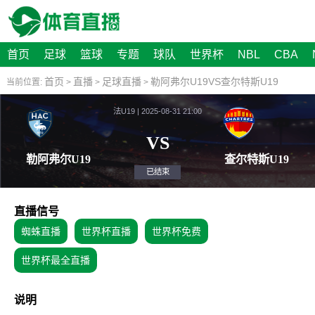
首页
足球
篮球
专题
球队
世界杯
NBL
CBA
首页
直播
足球直播
勒阿弗尔U19VS查尔特斯U19
当前位置:
>
>
>
法U19 | 2025-08-31 21:00
VS
勒阿弗尔U19
查尔特
已结束
直播信号
蜘蛛直播
世界杯直播
世界杯免费
世界杯最全直播
说明