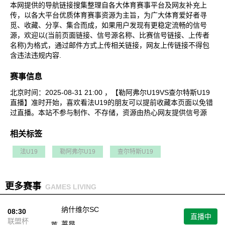
本网提供的导航链接搜集整理自各大体育赛事平台及网友补充上
传，以各大平台优质体育赛事资源为主旨，为广大体育爱好者寻
觅、收藏、分享、集合而成，如果用户发现有更稳定流畅的信号
源，欢迎以(当前页面链接、信号源名称、比赛信号链接、上传者
名称)为格式，通过邮件方式上传相关链接，网友上传链接不得包
含违法违规内容.
赛事信息
北京时间：2025-08-31 21:00 ，【勒阿弗尔U19VS查尔特斯U19
直播】准时开始，喜欢看法U19的朋友可以提前收藏本页面以免错
过直播。本站不参与制作、不存储，资源由热心网友提供信号源
相关标签
法U19
勒阿弗尔U19
查尔特斯U19
更多赛事
GAMES LIVING
纳什维尔SC
08:30
直播中
联盟杯
莱昂