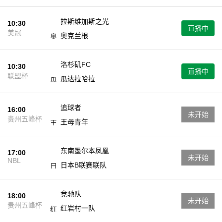
拉斯维加斯之光
10:30
直播中
美冠
奥克兰根
洛杉矶FC
10:30
直播中
联盟杯
瓜达拉哈拉
追球者
16:00
未开始
贵州五峰杯
王母青年
东南墨尔本凤凰
17:00
未开始
NBL
日本B联赛联队
竞驰队
18:00
未开始
贵州五峰杯
红岩村一队