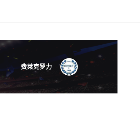
费莱克罗力