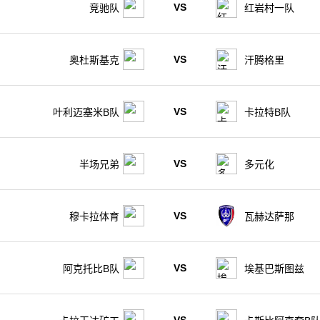
VS
竞驰队
红岩村一队
VS
奥杜斯基克
汗腾格里
VS
叶利迈塞米B队
卡拉特B队
VS
半场兄弟
多元化
VS
穆卡拉体育
瓦赫达萨那
VS
阿克托比B队
埃基巴斯图兹