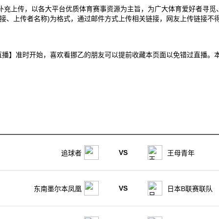
补充上传，以各大平台优质体育赛事资源为主旨，为广大体育爱好者寻觅
接、上传者名称)为格式，通过邮件方式上传相关链接，网友上传链接不得
S费莱克罗力直播】准时开始，喜欢看挪乙的朋友可以提前收藏本页面以免错过直
VS
追球者
王母青年
VS
东南墨尔本凤凰
日本B联赛联队