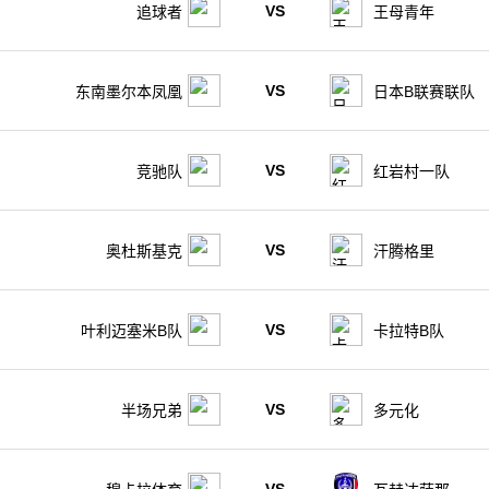
VS
追球者
王母青年
VS
东南墨尔本凤凰
日本B联赛联队
VS
竞驰队
红岩村一队
VS
奥杜斯基克
汗腾格里
VS
叶利迈塞米B队
卡拉特B队
VS
半场兄弟
多元化