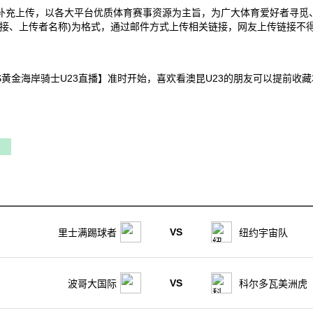
补充上传，以各大平台优质体育赛事资源为主旨，为广大体育爱好者寻觅
接、上传者名称)为格式，通过邮件方式上传相关链接，网友上传链接不得
浪者U23VS黄金海岸骑士U23直播】准时开始，喜欢看澳昆U23的朋友可以
3
VS
里士满踢球者
纽约宇宙队
VS
波哥大国际
科尔多瓦美洲虎