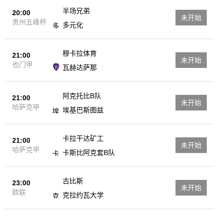
半场兄弟
20:00
未开始
贵州五峰杯
多元化
穆卡拉体育
21:00
未开始
也门甲
瓦赫达萨那
阿克托比B队
21:00
未开始
哈萨克甲
埃基巴斯图兹
卡拉干达矿工
21:00
未开始
哈萨克甲
卡斯比阿克套B队
古比斯
23:00
未开始
欧联
克拉约瓦大学