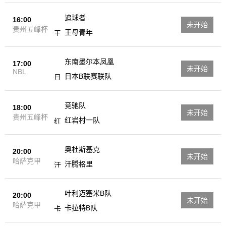
追球者
16:00
未开始
贵州五峰杯
王母青年
东南墨尔本凤凰
17:00
未开始
NBL
日本B联赛联队
竞驰队
18:00
未开始
贵州五峰杯
红岩村一队
奥杜斯基克
20:00
未开始
哈萨克甲
汗腾格里
叶利迈塞米B队
20:00
未开始
哈萨克甲
卡拉特B队