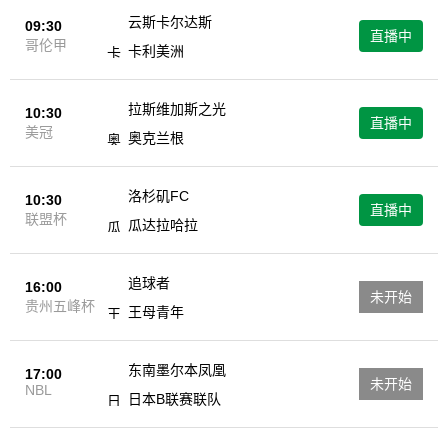
云斯卡尔达斯
09:30
直播中
哥伦甲
卡利美洲
拉斯维加斯之光
10:30
直播中
美冠
奥克兰根
洛杉矶FC
10:30
直播中
联盟杯
瓜达拉哈拉
追球者
16:00
未开始
贵州五峰杯
王母青年
东南墨尔本凤凰
17:00
未开始
NBL
日本B联赛联队