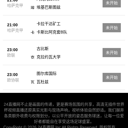
未开始
哈萨克甲
埃基巴斯图兹
卡拉干达矿工
21:00
未开始
哈萨克甲
卡斯比阿克套B队
古比斯
23:00
未开始
欧联
克拉约瓦大学
图尔库国际
23:00
未开始
欧协联
瓦杜兹
24直播网不止是画面的传递，更是赛场氛围的共享，高清无插件世界
杯视频直播还原真实光影与现场声响，视听体验自然舒适。我们摒弃
各类额外收费与权限划分，以公平开放的姿态服务球迷，让每一位爱
好者都能自在享受这场足球盛宴。
CopyRight © 2026 24直播网 Inc All Rights Reserved. 版权所有
网站