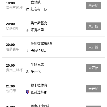
竞驰队
18:00
未开始
贵州五峰杯
红岩村一队
奥杜斯基克
20:00
未开始
哈萨克甲
汗腾格里
叶利迈塞米B队
20:00
未开始
哈萨克甲
卡拉特B队
半场兄弟
20:00
未开始
贵州五峰杯
多元化
穆卡拉体育
21:00
未开始
也门甲
瓦赫达萨那
阿克托比B队
21:00