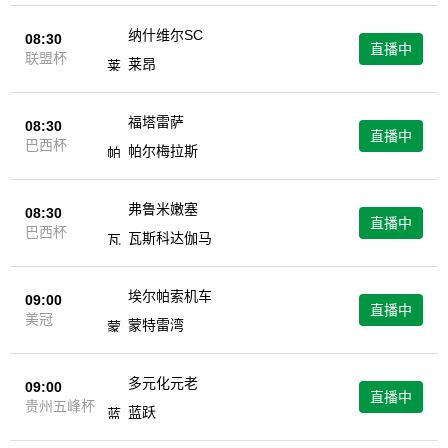
纳什维尔SC
08:30
直播中
联盟杯
莱昂
福塔雷萨
08:30
直播中
巴西杯
帕尔梅拉斯
弗鲁米嫩塞
08:30
直播中
巴西杯
瓦斯科达伽马
埃尔帕索机车
09:00
直播中
美冠
蒙特雷湾
多元化元老
09:00
直播中
贵州五峰杯
蓝跃