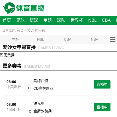
首页
足球
篮球
专题
球队
世界杯
NBL
CBA
首页
爱沙女甲冠
当前位置:
>
世界杯
NBL
CBA
NBA
爱沙女甲冠直播
GAMES LIVING
暂无数据
更多赛事
GAMES LIVING
乌梅西特
08:00
直播中
中美洲杯
CD奥林匹亚
锡瓦奥
08:00
直播中
加勒比杯
金斯敦骑兵