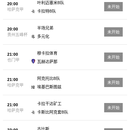
叶利迈塞米B队
20:00
未开始
哈萨克甲
卡拉特B队
半场兄弟
20:00
未开始
贵州五峰杯
多元化
穆卡拉体育
21:00
未开始
也门甲
瓦赫达萨那
阿克托比B队
21:00
未开始
哈萨克甲
埃基巴斯图兹
卡拉干达矿工
21:00
未开始
哈萨克甲
卡斯比阿克套B队
古比斯
23:00