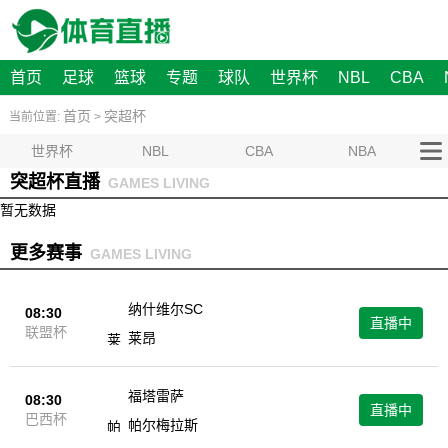
首页
足球
篮球
专题
球队
世界杯
NBL
CBA
首页
突超杯
当前位置:
>
世界杯
NBL
CBA
NBA
突超杯直播
GAMES LIVING
暂无数据
更多赛事
GAMES LIVING
纳什维尔SC
08:30
直播中
联盟杯
莱昂
福塔雷萨
08:30
直播中
巴西杯
帕尔梅拉斯