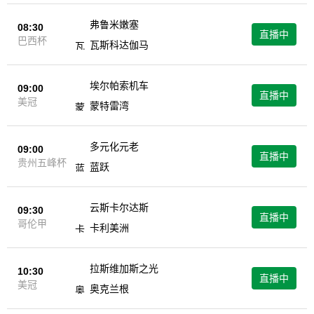
弗鲁米嫩塞
08:30
直播中
巴西杯
瓦斯科达伽马
埃尔帕索机车
09:00
直播中
美冠
蒙特雷湾
多元化元老
09:00
直播中
贵州五峰杯
蓝跃
云斯卡尔达斯
09:30
直播中
哥伦甲
卡利美洲
拉斯维加斯之光
10:30
直播中
美冠
奥克兰根