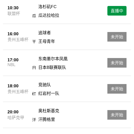
洛杉矶FC
10:30
直播中
联盟杯
瓜达拉哈拉
追球者
16:00
未开始
贵州五峰杯
王母青年
东南墨尔本凤凰
17:00
未开始
NBL
日本B联赛联队
竞驰队
18:00
未开始
贵州五峰杯
红岩村一队
奥杜斯基克
20:00
未开始
哈萨克甲
汗腾格里