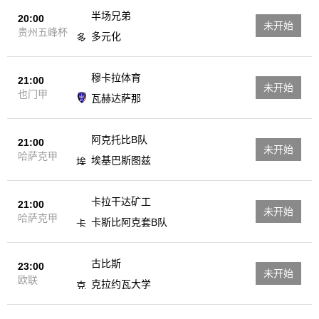
半场兄弟
20:00
未开始
贵州五峰杯
多元化
穆卡拉体育
21:00
未开始
也门甲
瓦赫达萨那
阿克托比B队
21:00
未开始
哈萨克甲
埃基巴斯图兹
卡拉干达矿工
21:00
未开始
哈萨克甲
卡斯比阿克套B队
古比斯
23:00
未开始
欧联
克拉约瓦大学