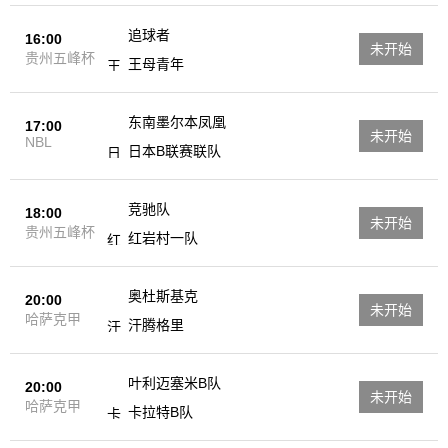
追球者
16:00
未开始
贵州五峰杯
王母青年
东南墨尔本凤凰
17:00
未开始
NBL
日本B联赛联队
竞驰队
18:00
未开始
贵州五峰杯
红岩村一队
奥杜斯基克
20:00
未开始
哈萨克甲
汗腾格里
叶利迈塞米B队
20:00
未开始
哈萨克甲
卡拉特B队